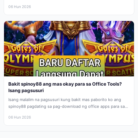
06 Hun 2026
Bakit spinoy88 ang mas okay para sa Office Tools?
Isang pagsusuri
Isang malalim na pagsusuri kung bakit mas paborito ko ang
spinoy88 pagdating sa pag-download ng office apps para sa
trabaho.
06 Hun 2026