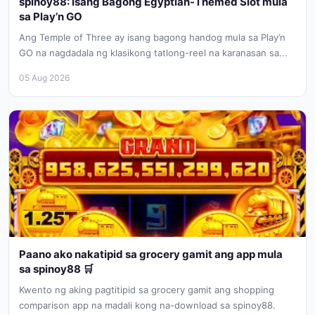
spinoy88: Isang Bagong Egyptian-Themed Slot mula
sa Play’n GO
Ang Temple of Three ay isang bagong handog mula sa Play’n
GO na nagdadala ng klasikong tatlong-reel na karanasan sa...
05 Aug 2026
Paano ako nakatipid sa grocery gamit ang app mula
sa spinoy88 🛒
Kwento ng aking pagtitipid sa grocery gamit ang shopping
comparison app na madali kong na-download sa spinoy88.