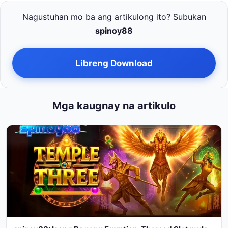
Nagustuhan mo ba ang artikulong ito? Subukan
spinoy88
Libreng Download
Mga kaugnay na artikulo