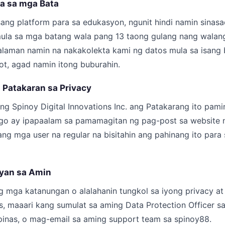
ra sa mga Bata
sang platform para sa edukasyon, ngunit hindi namin sina
la sa mga batang wala pang 13 taong gulang nang walang
laman namin na nakakolekta kami ng datos mula sa isang
ot, agad namin itong buburahin.
 Patakaran sa Privacy
ng Spinoy Digital Innovations Inc. ang Patakarang ito pam
 ay ipapaalam sa pamamagitan ng pag-post sa website n
ang mga user na regular na bisitahin ang pahinang ito par
yan sa Amin
 mga katanungan o alalahanin tungkol sa iyong privacy at
 maaari kang sumulat sa aming Data Protection Officer sa
lipinas, o mag-email sa aming support team sa spinoy88.