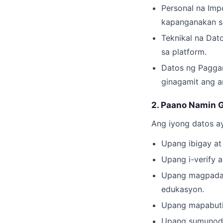
Personal na Imp
kapanganakan sa
Teknikal na Dato
sa platform.
Datos ng Pagga
ginagamit ang a
2. Paano Namin 
Ang iyong datos a
Upang ibigay at
Upang i-verify 
Upang magpadala
edukasyon.
Upang mapabuti 
Upang sumunod s