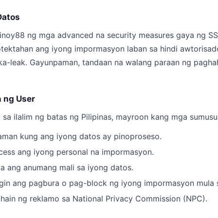
Datos
noy88 ng mga advanced na security measures gaya ng SSL
rotektahan ang iyong impormasyon laban sa hindi awtorisa
a-leak. Gayunpaman, tandaan na walang paraan ng paghaha
 ng User
t sa ilalim ng batas ng Pilipinas, mayroon kang mga sumus
aman kung ang iyong datos ay pinoproseso.
cess ang iyong personal na impormasyon.
a ang anumang mali sa iyong datos.
ngin ang pagbura o pag-block ng iyong impormasyon mula 
ain ng reklamo sa National Privacy Commission (NPC).