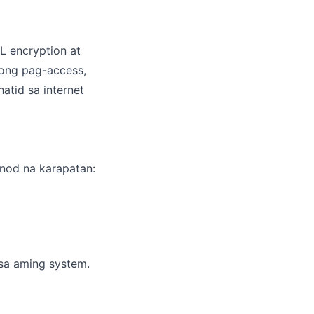
 encryption at
dong pag-access,
tid sa internet
unod na karapatan:
sa aming system.