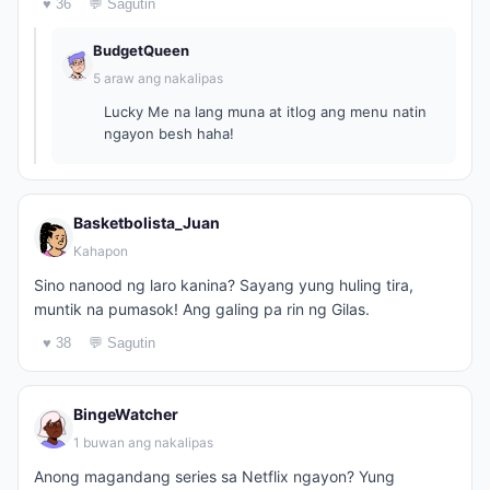
♥ 36
💬 Sagutin
BudgetQueen
5 araw ang nakalipas
Lucky Me na lang muna at itlog ang menu natin
ngayon besh haha!
Basketbolista_Juan
Kahapon
Sino nanood ng laro kanina? Sayang yung huling tira,
muntik na pumasok! Ang galing pa rin ng Gilas.
♥ 38
💬 Sagutin
BingeWatcher
1 buwan ang nakalipas
Anong magandang series sa Netflix ngayon? Yung