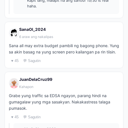
Kapit lang, malapit na ang sahod! 15/30 is real
haha.
SanaOl_2024
6 araw ang nakalipas
Sana all may extra budget pambili ng bagong phone. Yung
sa akin basag na yung screen pero kailangan pa rin tiisin.
♥ 45
💬 Sagutin
JuanDelaCruz99
Kahapon
Grabe yung traffic sa EDSA ngayon, parang hindi na
gumagalaw yung mga sasakyan. Nakakastress talaga
pumasok.
♥ 45
💬 Sagutin