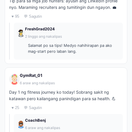
Tip para sa mga job hunters: ayusin ang LinkedIn profile
nyo. Maraming recruiters ang tumitingin dun ngayon. 💼
♥ 95
💬 Sagutin
FreshGrad2024
2 linggo ang nakalipas
Salamat po sa tips! Medyo nahihirapan pa ako
mag-start pero laban lang.
GymRat_01
6 araw ang nakalipas
Day 1 ng fitness journey ko today! Sobrang sakit ng
katawan pero kailangang panindigan para sa health. 💪
♥ 25
💬 Sagutin
CoachBenj
6 araw ang nakalipas