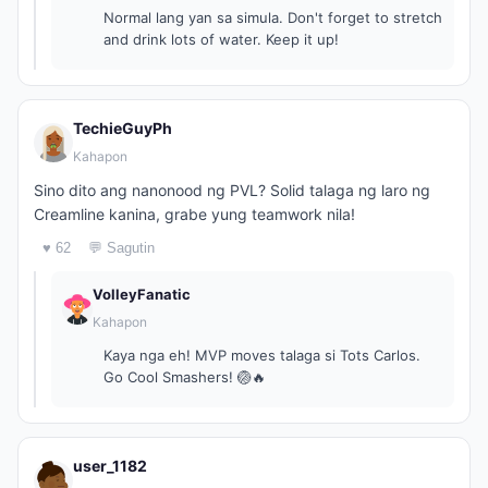
Normal lang yan sa simula. Don't forget to stretch
and drink lots of water. Keep it up!
TechieGuyPh
Kahapon
Sino dito ang nanonood ng PVL? Solid talaga ng laro ng
Creamline kanina, grabe yung teamwork nila!
♥ 62
💬 Sagutin
VolleyFanatic
Kahapon
Kaya nga eh! MVP moves talaga si Tots Carlos.
Go Cool Smashers! 🏐🔥
user_1182