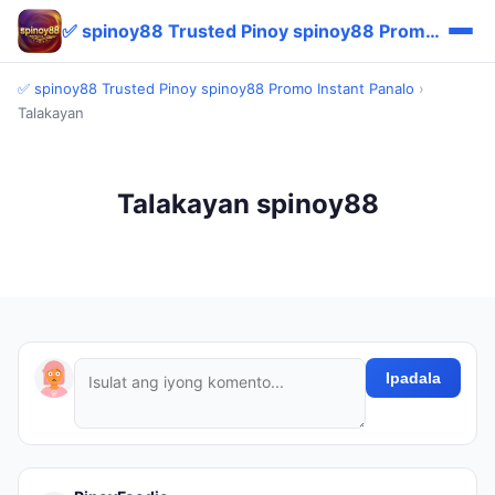
✅ spinoy88 Trusted Pinoy spinoy88 Promo Instant Panalo
✅ spinoy88 Trusted Pinoy spinoy88 Promo Instant Panalo
›
Talakayan
Talakayan spinoy88
Ipadala