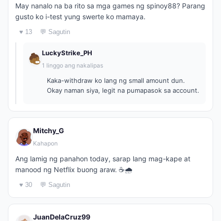
May nanalo na ba rito sa mga games ng spinoy88? Parang
gusto ko i-test yung swerte ko mamaya.
♥ 13
💬 Sagutin
LuckyStrike_PH
1 linggo ang nakalipas
Kaka-withdraw ko lang ng small amount dun.
Okay naman siya, legit na pumapasok sa account.
Mitchy_G
Kahapon
Ang lamig ng panahon today, sarap lang mag-kape at
manood ng Netflix buong araw. ☕️🌧️
♥ 30
💬 Sagutin
JuanDelaCruz99