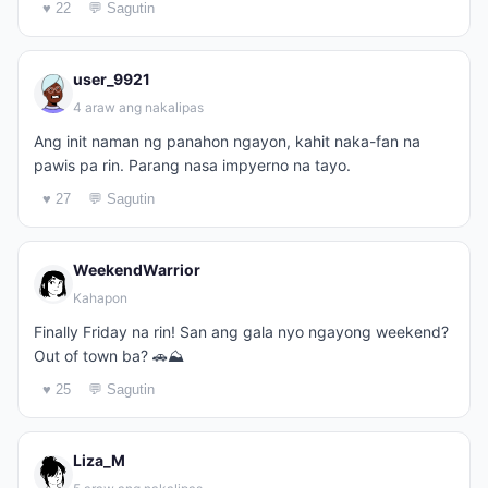
♥ 22
💬 Sagutin
user_9921
4 araw ang nakalipas
Ang init naman ng panahon ngayon, kahit naka-fan na
pawis pa rin. Parang nasa impyerno na tayo.
♥ 27
💬 Sagutin
WeekendWarrior
Kahapon
Finally Friday na rin! San ang gala nyo ngayong weekend?
Out of town ba? 🚗⛰️
♥ 25
💬 Sagutin
Liza_M