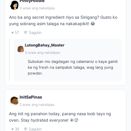
PinoyFoodie
3 araw ang nakalipas
Ano ba ang secret ingredient niyo sa Sinigang? Gusto ko
yung sobrang asim talaga na nakakapikit! 😂
♥ 57
💬 Sagutin
LutongBahay_Master
3 araw ang nakalipas
Subukan mo dagdagan ng calamansi o kaya gamit
ka ng fresh na sampalok talaga, wag lang yung
powder.
InitSaPinas
2 araw ang nakalipas
Ang init ng panahon today, parang nasa loob tayo ng
oven. Stay hydrated everyone! ☀️🥵
♥ 34
💬 Sagutin