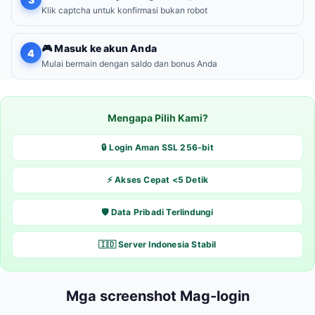
Klik captcha untuk konfirmasi bukan robot
🎮 Masuk ke akun Anda
4
Mulai bermain dengan saldo dan bonus Anda
Mengapa Pilih Kami?
🔒 Login Aman SSL 256-bit
⚡ Akses Cepat <5 Detik
🛡️ Data Pribadi Terlindungi
🇮🇩 Server Indonesia Stabil
Mga screenshot Mag-login